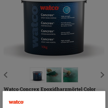
Watco Concrex Epoxidharzmörtel Color
(1)
Farbiger Epoxidharzmörtel für Löcher in stark genutzten