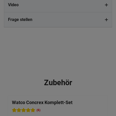
Video
Frage stellen
Zubehör
Watco Concrex Komplett-Set
W
(6)