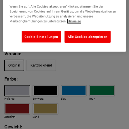
Bereichen
Wenn Sie auf „Alle Cookies akzeptieren“ klicken, stimmen Sie der
Speicherung von Cookies auf Ihrem Gerät zu, um die Websitenavigation zu
Praktisch unzerstörbar
verbessern, die Websitenutzung zu analysieren und unsere
Marketingbemühungen zu unterstützen.
Hinweise
Harmoniert mit bestehenden farbigen Böden
Minutenschnell anmischen und auftragen
Cookie-Einstellungen
Alle Cookies akzeptieren
So stark, dass es auslaufend modelliert werden kann
Version:
Original
Kalttrocknend
Farbe:
Hellgrau
Schwarz
Blau
Grün
Ziegelrot
Sand
Gewicht: