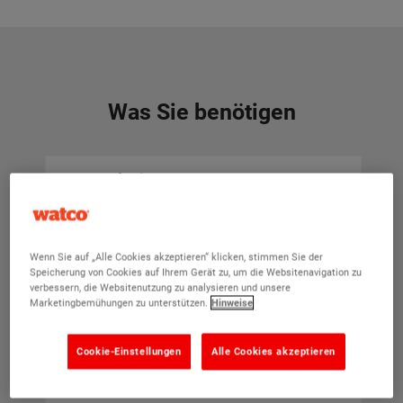
Was Sie benötigen
Watco Flexicoat
Mi
(2)
Eine flexible
Beschichtung für
Wenn Sie auf „Alle Cookies akzeptieren“ klicken, stimmen Sie der
Speicherung von Cookies auf Ihrem Gerät zu, um die Websitenavigation zu
Böden, welche
verbessern, die Websitenutzung zu analysieren und unsere
Vibrationen oder
Marketingbemühungen zu unterstützen.
Hinweise
Untergrundbewegungen
ausgesetzt sind
Cookie-Einstellungen
Alle Cookies akzeptieren