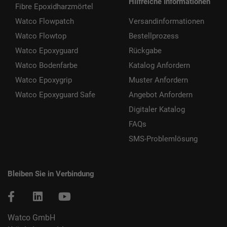
Hilfreiche Informationen
Fibre Epoxidharzmörtel
Watco Flowpatch
Versandinformationen
Watco Flowtop
Bestellprozess
Watco Epoxyguard
Rückgabe
Watco Bodenfarbe
Katalog Anfordern
Watco Epoxygrip
Muster Anfordern
Watco Epoxyguard Safe
Angebot Anfordern
Digitaler Katalog
FAQs
SMS-Problemlösung
Bleiben Sie in Verbindung
Watco GmbH