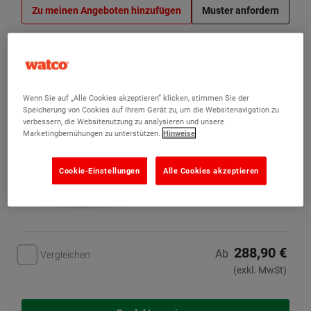
Zu meinen Angeboten hinzufügen
Muster anfordern
Watco Balkonfarbe
Wenn Sie auf „Alle Cookies akzeptieren“ klicken, stimmen Sie der
Flexibler, wasserdichter
Speicherung von Cookies auf Ihrem Gerät zu, um die Websitenavigation zu
Schutz für Balkone und
verbessern, die Websitenutzung zu analysieren und unsere
Gehwege
Marketingbemühungen zu unterstützen.
Hinweise
1 Optionen verfügbar
Cookie-Einstellungen
Alle Cookies akzeptieren
288,90 €
Ab
Vergleichen
(exkl. MwSt)