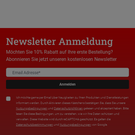
Newsletter Anmeldung
Möchten Sie 10% Rabatt auf Ihre erste Bestellung?
Abonnieren Sie jetzt unseren kostenlosen Newsletter
Anmelden
Ich möchte gerne per Email über Neuigkeiten zu Ihren Produkten und Dienstleistungen
informiert werden. Durch Aktivieren dieses Kästchens bestätigen Sie, dass Sie unsere
Nutzungsbedingungen
und
Datenschutzrichtlinien
gelesen und akzeptiert haben. Bitte
lesen Sie diese Bedingungen, um zu verstehen, wie wir Ihre Daten schützen und
verwalten. Diese Website wird durch reCAPTCHA geschützt. Es gelten die
Datenschutzbestimmungen
und
Nutzungsbedingungen
von Google.