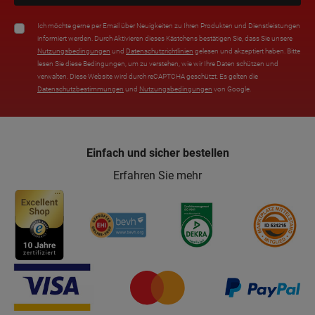
Ich möchte gerne per Email über Neuigkeiten zu Ihren Produkten und Dienstleistungen
informiert werden. Durch Aktivieren dieses Kästchens bestätigen Sie, dass Sie unsere
Nutzungsbedingungen
und
Datenschutzrichtlinien
gelesen und akzeptiert haben. Bitte
lesen Sie diese Bedingungen, um zu verstehen, wie wir Ihre Daten schützen und
verwalten. Diese Website wird durch reCAPTCHA geschützt. Es gelten die
Datenschutzbestimmungen
und
Nutzungsbedingungen
von Google.
Einfach und sicher bestellen
Erfahren Sie mehr