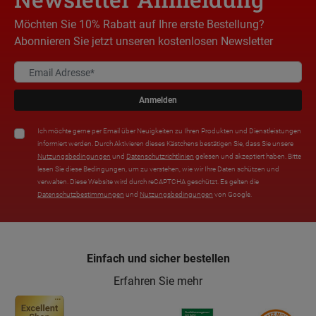
Möchten Sie 10% Rabatt auf Ihre erste Bestellung?
Abonnieren Sie jetzt unseren kostenlosen Newsletter
Anmelden
Ich möchte gerne per Email über Neuigkeiten zu Ihren Produkten und Dienstleistungen
informiert werden. Durch Aktivieren dieses Kästchens bestätigen Sie, dass Sie unsere
Nutzungsbedingungen
und
Datenschutzrichtlinien
gelesen und akzeptiert haben. Bitte
lesen Sie diese Bedingungen, um zu verstehen, wie wir Ihre Daten schützen und
verwalten. Diese Website wird durch reCAPTCHA geschützt. Es gelten die
Datenschutzbestimmungen
und
Nutzungsbedingungen
von Google.
Einfach und sicher bestellen
Erfahren Sie mehr