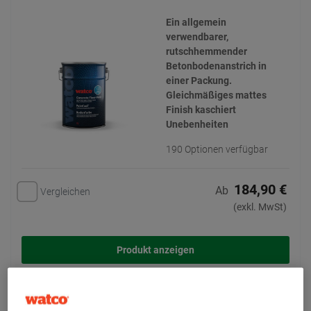
Ein allgemein
verwendbarer,
rutschhemmender
Betonbodenanstrich in
einer Packung.
Gleichmäßiges mattes
Finish kaschiert
Unebenheiten
190 Optionen verfügbar
184,90 €
Ab
Vergleichen
(exkl. MwSt)
Produkt anzeigen
Zu meinen Angeboten hinzufügen