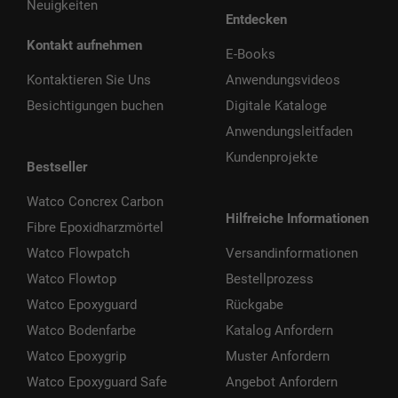
Neuigkeiten
Entdecken
Kontakt aufnehmen
E-Books
Kontaktieren Sie Uns
Anwendungsvideos
Besichtigungen buchen
Digitale Kataloge
Anwendungsleitfaden
Kundenprojekte
Bestseller
Watco Concrex Carbon
Hilfreiche Informationen
Fibre Epoxidharzmörtel
Watco Flowpatch
Versandinformationen
Watco Flowtop
Bestellprozess
Watco Epoxyguard
Rückgabe
Watco Bodenfarbe
Katalog Anfordern
Watco Epoxygrip
Muster Anfordern
Watco Epoxyguard Safe
Angebot Anfordern