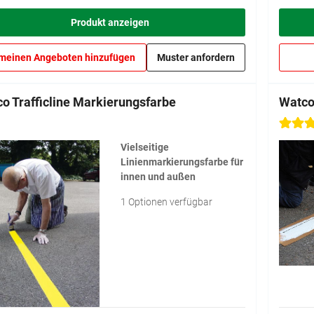
Produkt anzeigen
meinen Angeboten hinzufügen
Muster anfordern
o Trafficline Markierungsfarbe
Watco
Vielseitige
Linienmarkierungsfarbe für
innen und außen
1 Optionen verfügbar