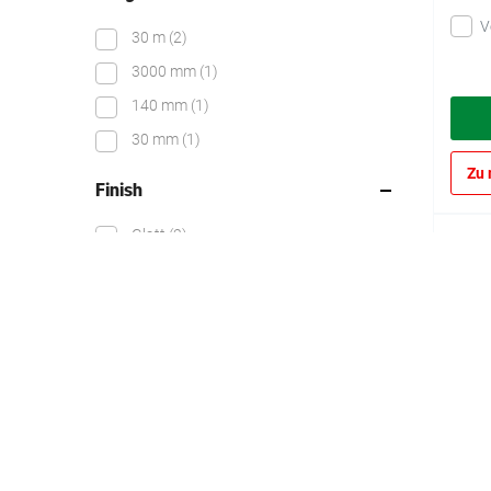
V
30 m
(2)
3000 mm
(1)
140 mm
(1)
30 mm
(1)
Zu 
Finish
Glatt
(2)
Watc
Anti-Rutsch
(2)
Glatt glänzend
(1)
Belastbarkeit
Schwerlast (Gabelstapler)
(3)
Leichter Verkehr (Fußgänger)
(1)
Anwendungsbereich