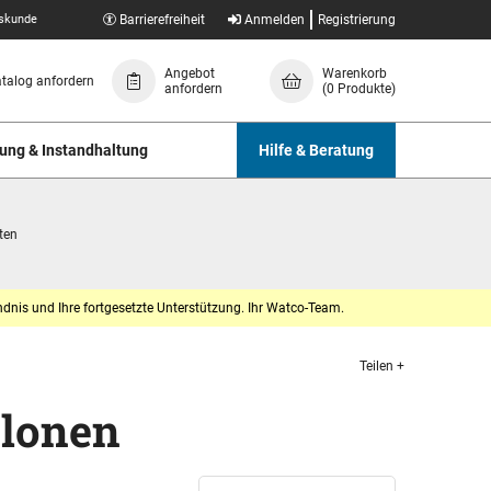
skunde
Barrierefreiheit
Anmelden
Registrierung
Angebot
Warenkorb
talog anfordern
anfordern
(0 Produkte)
ung & Instandhaltung
Hilfe & Beratung
ten
dnis und Ihre fortgesetzte Unterstützung. Ihr Watco-Team.
Teilen +
blonen