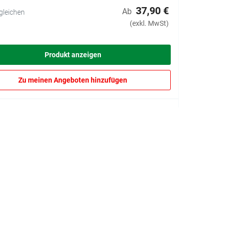
37,90 €
Ab
gleichen
(exkl. MwSt)
Produkt anzeigen
Zu meinen Angeboten hinzufügen
 Schablone Elektroauto
Wiederverwendbare
Schablonen
2 Optionen verfügbar