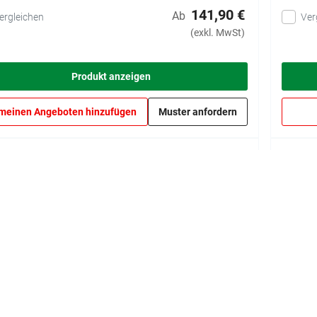
141,90 €
Ab
ergleichen
Ver
(exkl. MwSt)
Produkt anzeigen
meinen Angeboten hinzufügen
Muster anfordern
o Epoxyline Markierungsfarbe
Watco
(1)
Dauerhafte
Linienmarkierung für stark
beanspruchte Bereiche
188 Optionen verfügbar