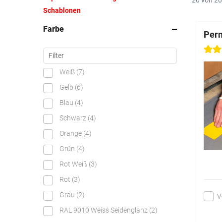
20 von 20
Schablonen
Farbe
Perm
Weiß
(7)
Gelb
(6)
Blau
(4)
Schwarz
(4)
Orange
(4)
Grün
(4)
Rot Weiß
(3)
Rot
(3)
Grau
(2)
V
RAL 9010 Weiss Seidenglanz
(2)