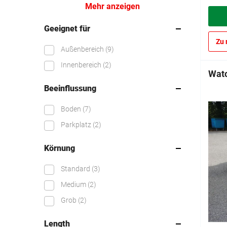
Mehr anzeigen
Geeignet für
Zu 
Außenbereich
(9)
Innenbereich
(2)
Watc
Beeinflussung
Boden
(7)
Parkplatz
(2)
Körnung
Standard
(3)
Medium
(2)
Grob
(2)
Length