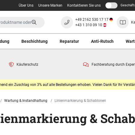
Über Uns
Unsere Marken
Kontaktieren Sie uns
Geschäft
+49 2162 530 17 17
Ka
+43 1 310 09 10
ndung
Beschichtung
Reparatur
Anti-Rutsch
Wart
Käuferschutz
Fachberatung durch Exper
end ein Zuschlag von 3% auf alle Bestellungen erhoben. Vielen Dank für Ihr Verstän
Wartung & Instandhaltung
Linienmarkierung & Schablonen
nienmarkierung & Scha