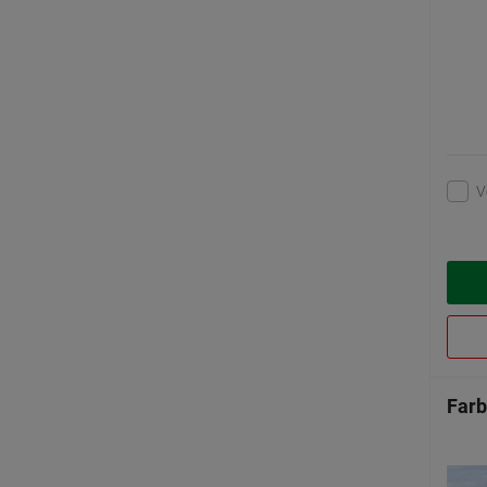
V
Farb