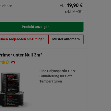
49,90 €
Ab
gleichen
(exkl. MwSt)
Produkt anzeigen
einen Angeboten hinzufügen
Muster anfordern
Primer unter Null 3m²
(2)
Eine Polyaspartic-Harz-
Grundierung für tiefe
Temperaturen