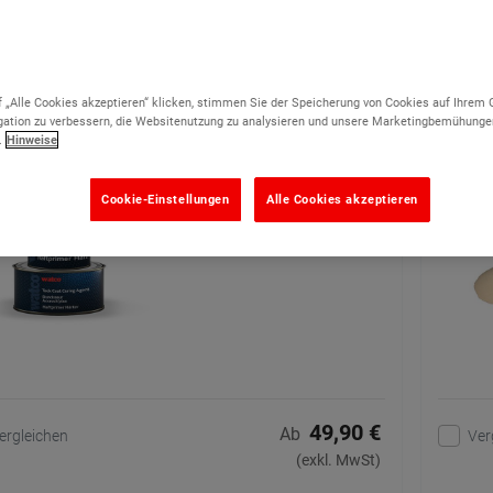
o Haftprimer
Sand-
 „Alle Cookies akzeptieren“ klicken, stimmen Sie der Speicherung von Cookies auf Ihrem 
(22)
ation zu verbessern, die Websitenutzung zu analysieren und unsere Marketingbemühunge
.
Hinweise
Hochfeste
Epoxidharzgrundierung mit
100% Feststoffanteil
Cookie-Einstellungen
Alle Cookies akzeptieren
2 Optionen verfügbar
49,90 €
Ab
ergleichen
Ver
(exkl. MwSt)