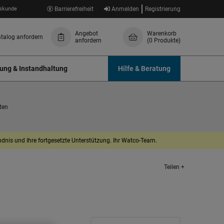
skunde
Barrierefreiheit
Anmelden
Registrierung
Angebot
Warenkorb
talog anfordern
anfordern
(0 Produkte)
ung & Instandhaltung
Hilfe & Beratung
ten
dnis und Ihre fortgesetzte Unterstützung. Ihr Watco-Team.
Teilen +