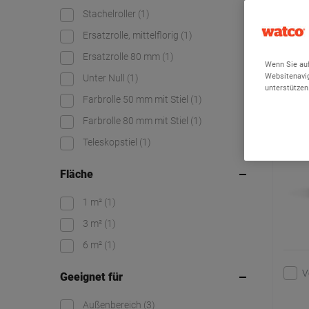
20 von 20
Stachelroller
(1)
Ersatzrolle, mittelflorig
(1)
Watc
Ersatzrolle 80 mm
(1)
Wenn Sie auf
Websitenavig
Unter Null
(1)
unterstützen
Farbrolle 50 mm mit Stiel
(1)
Farbrolle 80 mm mit Stiel
(1)
Teleskopstiel
(1)
Fläche
1 m²
(1)
3 m²
(1)
6 m²
(1)
V
Geeignet für
Außenbereich
(3)