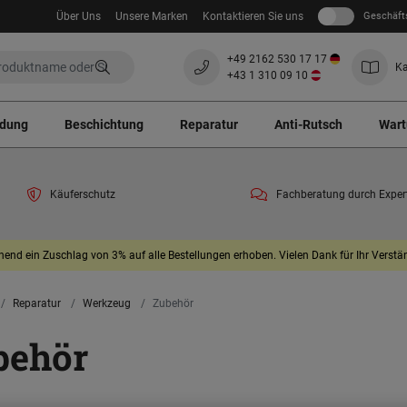
Über Uns
Unsere Marken
Kontaktieren Sie uns
Geschäft
+49 2162 530 17 17
Ka
+43 1 310 09 10
ndung
Beschichtung
Reparatur
Anti-Rutsch
Wart
Käuferschutz
Fachberatung durch Exper
end ein Zuschlag von 3% auf alle Bestellungen erhoben. Vielen Dank für Ihr Verstän
Reparatur
Werkzeug
Zubehör
behör