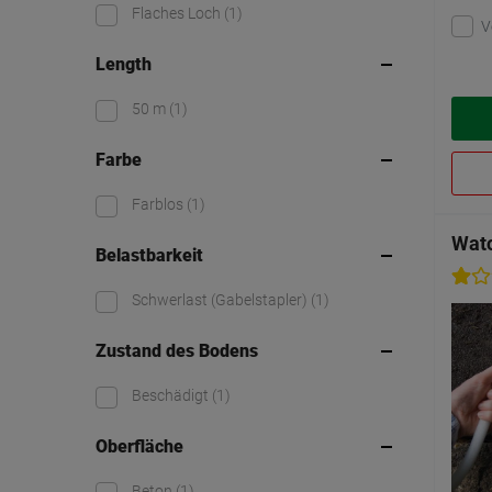
Flaches Loch
(1)
V
Length
50 m
(1)
Farbe
Farblos
(1)
Wat
Belastbarkeit
Schwerlast (Gabelstapler)
(1)
Zustand des Bodens
Beschädigt
(1)
Oberfläche
Beton
(1)