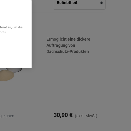
Additiv 5kg
Gerät zu, um die
(4)
n zu
Ermöglicht eine dickere
Auftragung von
Dachschutz-Produkten
30,90 €
gleichen
(exkl. MwSt)