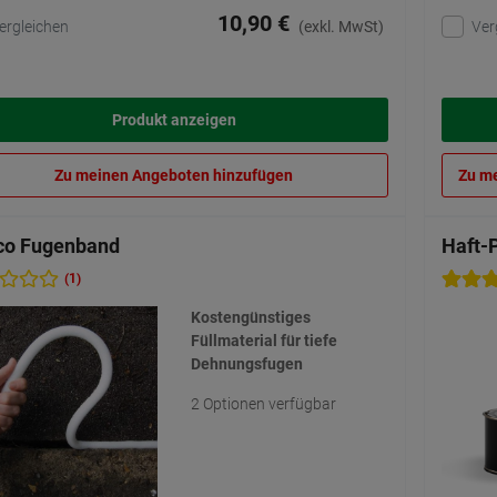
10,90 €
ergleichen
Ver
(exkl. MwSt)
Produkt anzeigen
Zu meinen Angeboten hinzufügen
Zu m
co Fugenband
Haft-
(1)
Kostengünstiges
Füllmaterial für tiefe
Dehnungsfugen
2 Optionen verfügbar