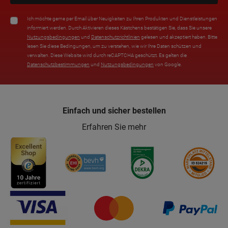
Ich möchte gerne per Email über Neuigkeiten zu Ihren Produkten und Dienstleistungen
informiert werden. Durch Aktivieren dieses Kästchens bestätigen Sie, dass Sie unsere
Nutzungsbedingungen
und
Datenschutzrichtlinien
gelesen und akzeptiert haben. Bitte
lesen Sie diese Bedingungen, um zu verstehen, wie wir Ihre Daten schützen und
verwalten. Diese Website wird durch reCAPTCHA geschützt. Es gelten die
Datenschutzbestimmungen
und
Nutzungsbedingungen
von Google.
Einfach und sicher bestellen
Erfahren Sie mehr