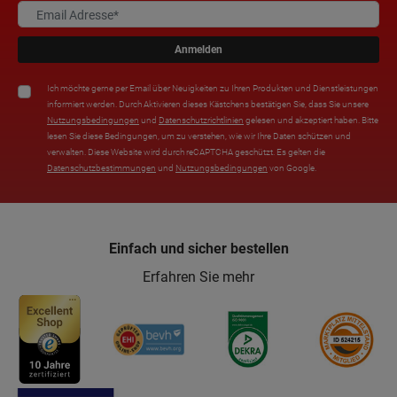
Anmelden
Ich möchte gerne per Email über Neuigkeiten zu Ihren Produkten und Dienstleistungen
informiert werden. Durch Aktivieren dieses Kästchens bestätigen Sie, dass Sie unsere
Nutzungsbedingungen
und
Datenschutzrichtlinien
gelesen und akzeptiert haben. Bitte
lesen Sie diese Bedingungen, um zu verstehen, wie wir Ihre Daten schützen und
verwalten. Diese Website wird durch reCAPTCHA geschützt. Es gelten die
Datenschutzbestimmungen
und
Nutzungsbedingungen
von Google.
Einfach und sicher bestellen
Erfahren Sie mehr