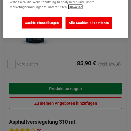
verbessern, die Websitenutzung zu analysieren und unsere
altem Asphalt
Marketingbemühungen zu unterstützen.
Hinweise
Cookie-Einstellungen
Alle Cookies akzeptieren
85,90 €
Vergleichen
(exkl. MwSt)
Produkt anzeigen
Zu meinen Angeboten hinzufügen
Asphaltversiegelung 310 ml
(5)