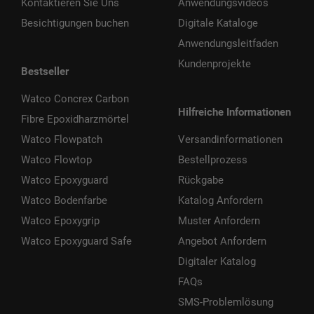
Kontaktieren Sie Uns
Anwendungsvideos
Besichtigungen buchen
Digitale Kataloge
Anwendungsleitfaden
Kundenprojekte
Bestseller
Watco Concrex Carbon
Hilfreiche Informationen
Fibre Epoxidharzmörtel
Watco Flowpatch
Versandinformationen
Watco Flowtop
Bestellprozess
Watco Epoxyguard
Rückgabe
Watco Bodenfarbe
Katalog Anfordern
Watco Epoxygrip
Muster Anfordern
Watco Epoxyguard Safe
Angebot Anfordern
Digitaler Katalog
FAQs
SMS-Problemlösung