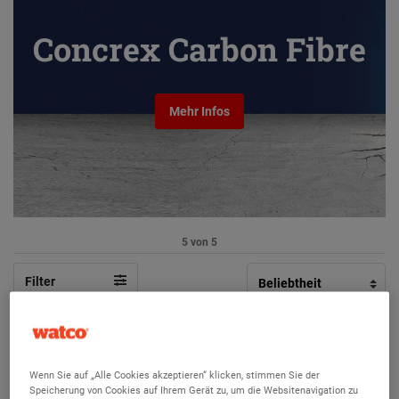
Concrex Carbon Fibre
Mehr Infos
5 von 5
Filter
Asphalt-Rissfüller 5 l
(50)
Wenn Sie auf „Alle Cookies akzeptieren“ klicken, stimmen Sie der
Speicherung von Cookies auf Ihrem Gerät zu, um die Websitenavigation zu
Repariert und füllt Risse in