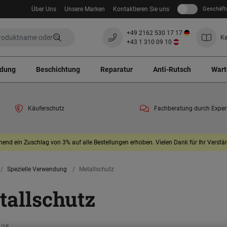
Über Uns
Unsere Marken
Kontaktieren Sie uns
Geschäft
+49 2162 530 17 17
Ka
+43 1 310 09 10
ndung
Beschichtung
Reparatur
Anti-Rutsch
Wart
Käuferschutz
Fachberatung durch Exper
end ein Zuschlag von 3% auf alle Bestellungen erhoben. Vielen Dank für Ihr Verstän
Spezielle Verwendung
Metallschutz
tallschutz