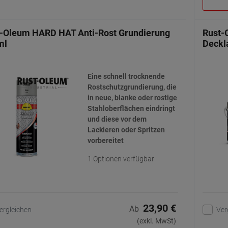
-Oleum HARD HAT Anti-Rost Grundierung
Rust-
ml
Deckla
Eine schnell trocknende
Rostschutzgrundierung, die
in neue, blanke oder rostige
Stahloberflächen eindringt
und diese vor dem
Lackieren oder Spritzen
vorbereitet
1 Optionen verfügbar
23,90 €
Ab
ergleichen
Ver
(exkl. MwSt)