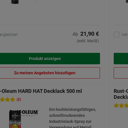
21,90 €
Ab
ergleichen
Ver
(exkl. MwSt)
Produkt anzeigen
Zu meinen Angeboten hinzufügen
t-Oleum HARD HAT Decklack 500 ml
Rust-
Deckl
(2)
Ein hochleistungsfähiges,
schnelltrocknendes
Industrielack-Spray zur
Verwendung auf Metall,