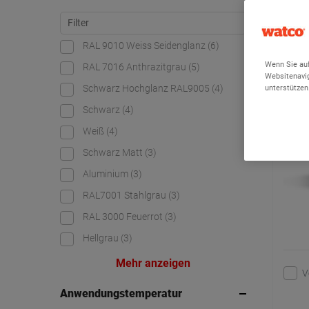
1 - 24 von
RAL 9010 Weiss Seidenglanz
(6)
Meta
Wenn Sie auf
RAL 7016 Anthrazitgrau
(5)
Websitenavig
unterstützen
Schwarz Hochglanz RAL9005
(4)
Schwarz
(4)
Weiß
(4)
Schwarz Matt
(3)
Aluminium
(3)
RAL7001 Stahlgrau
(3)
RAL 3000 Feuerrot
(3)
Hellgrau
(3)
Mehr anzeigen
V
Anwendungstemperatur