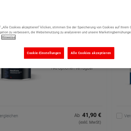
 25
llfarbe 1L
Rust
 „Alle Cookies akzeptieren“ klicken, stimmen Sie der Speicherung von Cookies auf Ihrem 
ation zu verbessern, die Websitenutzung zu analysieren und unsere Marketingbemühunge
.
Hinweise
Schnell trocknende
Rostschutz Metallfarbe
zum Schützen und Erneuern
Cookie-Einstellungen
Alle Cookies akzeptieren
von Metalloberflächen.
190 Optionen verfügbar
41,90 €
Ab
ergleichen
Ver
(exkl. MwSt)