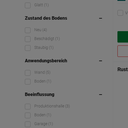
Glatt
(1)
V
Zustand des Bodens
Neu
(4)
Beschädigt
(1)
Staubig
(1)
Anwendungsbereich
Rust
Wand
(5)
Boden
(1)
Beeinflussung
Produktionshalle
(3)
Boden
(1)
Garage
(1)