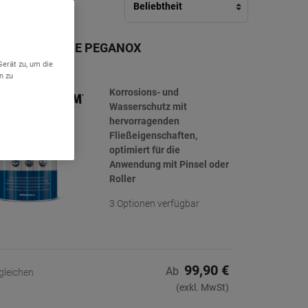
-Oleum NOXYDE PEGANOX
Gerät zu, um die
n zu
Korrosions- und
Wasserschutz mit
hervorragenden
Fließeigenschaften,
optimiert für die
Anwendung mit Pinsel oder
Roller
3 Optionen verfügbar
99,90 €
Ab
gleichen
(exkl. MwSt)