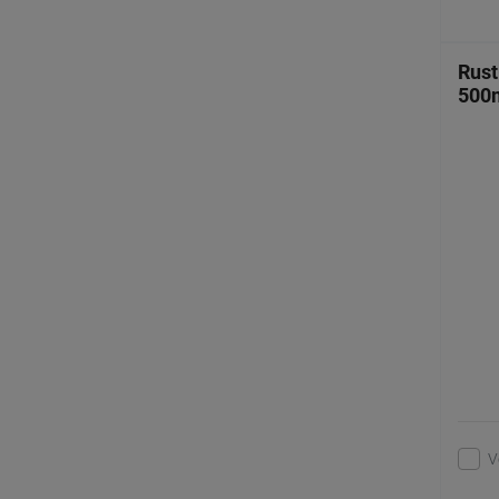
Rust
500
V