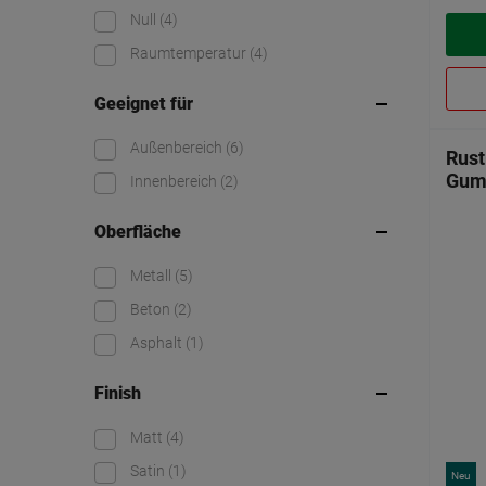
Null
(4)
Raumtemperatur
(4)
Geeignet für
Außenbereich
(6)
Rust
Gum
Innenbereich
(2)
Oberfläche
Metall
(5)
Beton
(2)
Asphalt
(1)
Finish
Matt
(4)
Satin
(1)
Neu