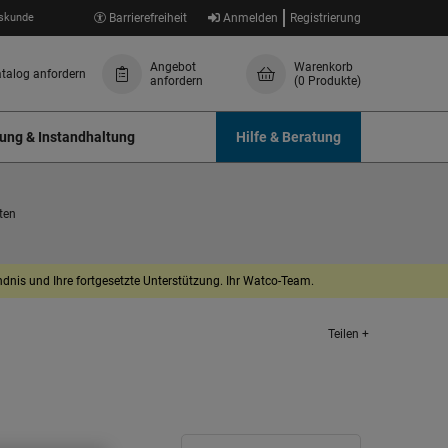
skunde
Barrierefreiheit
Anmelden
Registrierung
Angebot
Warenkorb
talog anfordern
anfordern
(0 Produkte)
ung & Instandhaltung
Hilfe & Beratung
ten
dnis und Ihre fortgesetzte Unterstützung. Ihr Watco-Team.
Teilen +