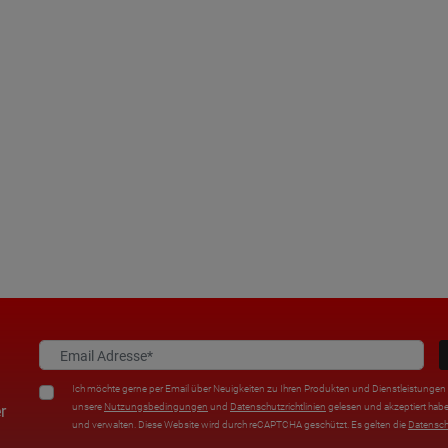
Ich möchte gerne per Email über Neuigkeiten zu Ihren Produkten und Dienstleistungen i
unsere
Nutzungsbedingungen
und
Datenschutzrichtlinien
gelesen und akzeptiert habe
r
und verwalten. Diese Website wird durch reCAPTCHA geschützt. Es gelten die
Datensc