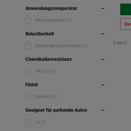
Anwendungstemperatur
Raumtemperatur
(1)
Zu 
Belastbarkeit
2 von 2
Schwerlast (Gabelstapler)
(1)
Chemikalienresistenz
Sehr gut
(1)
Finish
Glänzend
(1)
Geeignet für parkende Autos
Ja
(1)