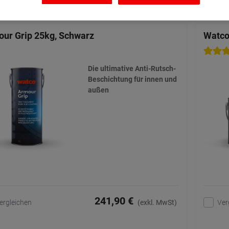
ur Grip 25kg, Schwarz
Watco
Die ultimative Anti-Rutsch-
Beschichtung für innen und
außen
241,90 €
ergleichen
Ver
(exkl. MwSt)