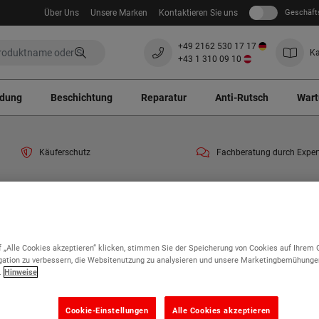
Über Uns
Unsere Marken
Kontaktieren Sie uns
Geschäft
+49 2162 530 17 17
Ka
+43 1 310 09 10
ndung
Beschichtung
Reparatur
Anti-Rutsch
Wart
Käuferschutz
Fachberatung durch Exper
end ein Zuschlag von 3% auf alle Bestellungen erhoben. Vielen Dank für Ihr Verstän
Dach
Dachschutz
Anti-Rutsch
 „Alle Cookies akzeptieren“ klicken, stimmen Sie der Speicherung von Cookies auf Ihrem 
ation zu verbessern, die Websitenutzung zu analysieren und unsere Marketingbemühunge
ti-Rutsch
.
Hinweise
Cookie-Einstellungen
Alle Cookies akzeptieren