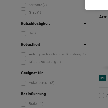
2 von 2
Schwarz
(2)
Grau
(1)
Armo
Rutschfestigkeit
Ja
(2)
Robustheit
Außergewöhnlich starke Belastung
(1)
Mittlere Belastung
(1)
Geeignet für
NEU
Außenbereich
(2)
Beeinflussung
V
Boden
(1)