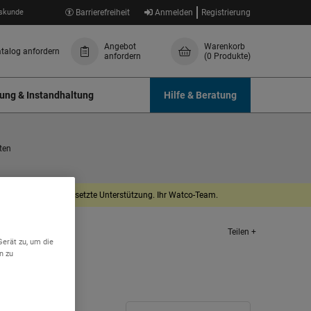
skunde
Barrierefreiheit
Anmelden
Registrierung
Angebot
Warenkorb
talog anfordern
anfordern
(0 Produkte)
ung & Instandhaltung
Hilfe & Beratung
ten
dnis und Ihre fortgesetzte Unterstützung. Ihr Watco-Team.
Teilen +
Gerät zu, um die
n zu