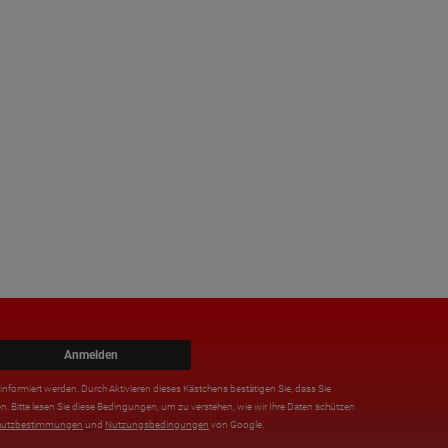
Anmelden
nformiert werden. Durch Aktivieren dieses Kästchens bestätigen Sie, dass Sie
n. Bitte lesen Sie diese Bedingungen, um zu verstehen, wie wir Ihre Daten schützen
hutzbestimmungen
und
Nutzungsbedingungen
von Google.