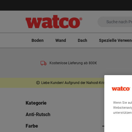
Boden
Wand
Dach
Spezielle Verwe
Kostenlose Lieferung ab 800€
Liebe Kunden! Aufgrund der Nahost-Krise wird vorübergeh
Startseite
Kategorie
Wenn Sie auf
Websitenavig
An
unterstützen
Anti-Rutsch
Farbe