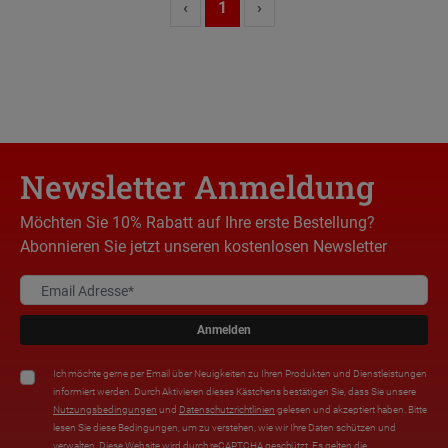
‹
1
›
Newsletter Anmeldung
Möchten Sie 10% Rabatt auf Ihre erste Bestellung?
Abonnieren Sie jetzt unseren kostenlosen Newsletter
Anmelden
Ich möchte gerne per Email über Neuigkeiten zu Ihren Produkten und Dienstleistungen
informiert werden. Durch Aktivieren dieses Kästchens bestätigen Sie, dass Sie unsere
Nutzungsbedingungen
und
Datenschutzrichtlinien
gelesen und akzeptiert haben. Bitte
lesen Sie diese Bedingungen, um zu verstehen, wie wir Ihre Daten schützen und
verwalten. Diese Website wird durch reCAPTCHA geschützt. Es gelten die