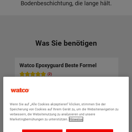
Bodenbeschichtung, die lange hält.
Was Sie benötigen
Watco Epoxyguard Beste Formel
Ze
(2)
Für Lagerhallen,
Werkstätten,
Produktionsbereiche
und
Wenn Sie auf „Alle Cookies akzeptieren“ klicken, stimmen Sie der
Ausstellungsräume.
Speicherung von Cookies auf Ihrem Gerät zu, um die Websitenavigation zu
verbessern, die Websitenutzung zu analysieren und unsere
Eine robuste
Marketingbemühungen zu unterstützen.
Hinweise
Epoxidharz-
Beschichtung mit