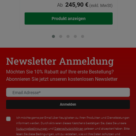
245,90 €
Ab
(exkl. MwSt)
Produkt anzeigen
Newsletter Anmeldung
Möchten Sie 10% Rabatt auf Ihre erste Bestellung?
Abonnieren Sie jetzt unseren kostenlosen Newsletter
Anmelden
Ich möchte gerne per Email über Neuigkeiten zu Ihren Produkten und Dienstleistungen
informiert werden. Durch Aktivieren dieses Kästchens bestätigen Sie, dass Sie unsere
Nutzungsbedingungen
und
Datenschutzrichtlinien
gelesen und akzeptiert haben. Bitte
lesen Sie diese Bedingungen, um zu verstehen, wie wir Ihre Daten schützen und