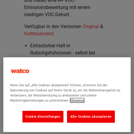
und haben eine A+ VOC-
Emissionsbewertung mit einem
niedrigen VOC-Gehalt.
Verfügbar in den Versionen
Original
&
Kalttrocknend
.
Extrastarker Halt in
Rutschgefahrzonen - selbst bei
nassem oder öligem Boden
Einfach aufzutragen
Hält auf Zement, Stein, Stahl und
Holz
Wenn Sie auf „Alle Cookies akzeptieren“ klicken, stimmen Sie der
Grobkörniges Anti-Rutsch-Finish
Speicherung von Cookies auf Ihrem Gerät zu, um die Websitenavigation zu
Hält dauerhaften Belastungen stand
verbessern, die Websitenutzung zu analysieren und unsere
Marketingbemühungen zu unterstützen.
Hinweise
Chemikalienresistent
Rutschhemmung R12 nach
Cookie-Einstellungen
Alle Cookies akzeptieren
DIN51130
Aushärtungszeit: