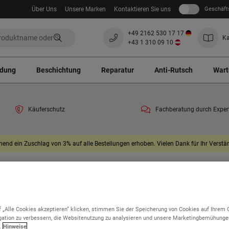
Über Uns
Unsere Marken
Kontaktieren Sie uns
Geschäft
+49 2162 530 17 17
Ka
+43 1 310 09 10
ndung
Beschichtung
Reparatur
Anti-Rutsch
Wart
Käuferschutz
Fachberatung durch Exper
end ein Zuschlag von 3% auf alle Bestellungen erhoben. Vielen Dank für Ihr Verstän
denreparatur Videos
Flowtop – Abgenutze Betonflächen erneuern
flächen erneuern
 „Alle Cookies akzeptieren“ klicken, stimmen Sie der Speicherung von Cookies auf Ihrem 
ation zu verbessern, die Websitenutzung zu analysieren und unsere Marketingbemühunge
.
Hinweise