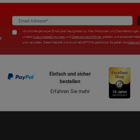
Ich möchte gerne per Email über Neuigkeiten zu Ihren Produkten und Dienstleistungen i
unsere
Nutzungsbedingungen
und
Datenschutzrichtlinien
gelesen und akzeptiert habe
r
und verwalten. Diese Website wird durch reCAPTCHA geschützt. Es gelten die
Datensc
Einfach und sicher
bestellen
Erfahren Sie mehr