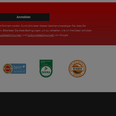
Anmelden
nformiert werden. Durch Aktivieren dieses Kästchens bestätigen Sie, dass Sie
n. Bitte lesen Sie diese Bedingungen, um zu verstehen, wie wir Ihre Daten schützen
hutzbestimmungen
und
Nutzungsbedingungen
von Google.