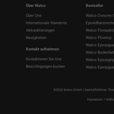
Über Watco
Bestseller
Über Uns
Watco Concrex C
Internationale Standorte
Epoxidharzmörte
Akkreditierungen
Watco Flowpatc
Neuigkeiten
Watco Flowtop
Watco Epoxygua
Kontakt aufnehmen
Watco Bodenfar
Kontaktieren Sie Uns
Watco Epoxygri
Besichtigungen buchen
Watco Epoxygua
©2026 Watco GmbH | Geschäftsführer: Thom
|
Impressum
AGB's