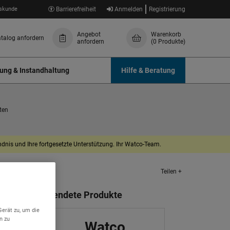
skunde
Barrierefreiheit
Anmelden
Registrierung
Angebot
Warenkorb
talog anfordern
anfordern
(0 Produkte)
ung & Instandhaltung
Hilfe & Beratung
ten
dnis und Ihre fortgesetzte Unterstützung. Ihr Watco-Team.
Teilen +
Verwendete Produkte
Gerät zu, um die
n zu
Watco