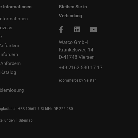
he Informationen
Bleiben Sie in
Verbindung
informationen
rozess
e
Watco GmbH
Anfordern
Kränkelsweg 14
nfordern
D-41748 Viersen
 Anfordern
+49 2162 530 17 17
 Katalog
ecommerce by Velstar
blemlösung
ngladbach HRB 10661. USt-IdNr. DE 225 280
|
stellungen
Sitemap