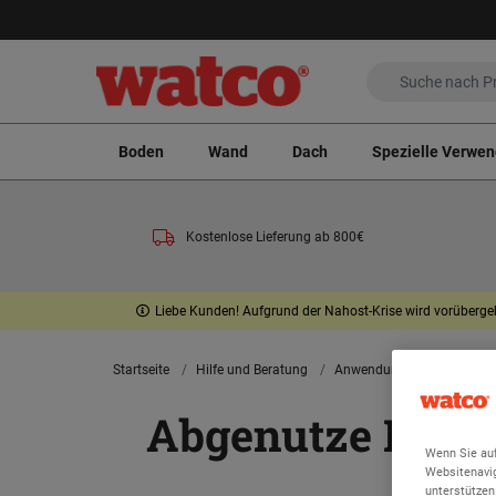
Boden
Wand
Dach
Spezielle Verwe
Kostenlose Lieferung ab 800€
Liebe Kunden! Aufgrund der Nahost-Krise wird vorübergeh
Startseite
Hilfe und Beratung
Anwendungsvideos
Bo
Abgenutze Beton
Wenn Sie auf
Websitenavig
unterstützen