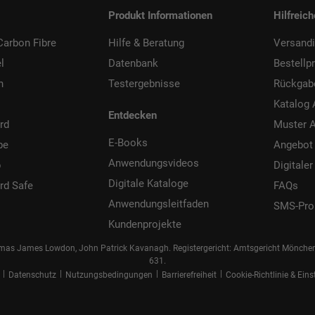
Produkt Informationen
Hilfreic
arbon Fibre
Hilfe & Beratung
Versand
l
Datenbank
Bestellp
h
Testergebnisse
Rückgab
Katalog 
Entdecken
rd
Muster A
E-Books
be
Angebot
Anwendungsvideos
p
Digitaler
Digitale Kataloge
rd Safe
FAQs
Anwendungsleitfaden
SMS-Pro
Kundenprojekte
as James Lowdon, John Patrick Kavanagh. Registergericht: Amtsgericht Mönche
631.
|
|
|
|
Datenschutz
Nutzungsbedingungen
Barrierefreiheit
Cookie-Richtlinie & Ein