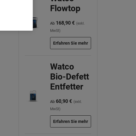
Flowtop
168,90 €
Ab
(exkl.
MwSt)
Erfahren Sie mehr
Watco
Bio-Defett
Entfetter
60,90 €
Ab
(exkl.
MwSt)
Erfahren Sie mehr