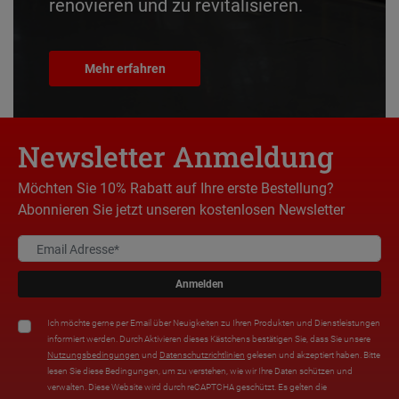
renovieren und zu revitalisieren.
Mehr erfahren
Newsletter Anmeldung
Möchten Sie 10% Rabatt auf Ihre erste Bestellung?
Abonnieren Sie jetzt unseren kostenlosen Newsletter
Anmelden
Ich möchte gerne per Email über Neuigkeiten zu Ihren Produkten und Dienstleistungen
informiert werden. Durch Aktivieren dieses Kästchens bestätigen Sie, dass Sie unsere
Nutzungsbedingungen
und
Datenschutzrichtlinien
gelesen und akzeptiert haben. Bitte
lesen Sie diese Bedingungen, um zu verstehen, wie wir Ihre Daten schützen und
verwalten. Diese Website wird durch reCAPTCHA geschützt. Es gelten die