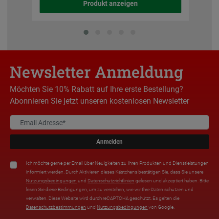
Produkt anzeigen
Newsletter Anmeldung
Möchten Sie 10% Rabatt auf Ihre erste Bestellung?
Abonnieren Sie jetzt unseren kostenlosen Newsletter
Anmelden
Ich möchte gerne per Email über Neuigkeiten zu Ihren Produkten und Dienstleistungen
informiert werden. Durch Aktivieren dieses Kästchens bestätigen Sie, dass Sie unsere
Nutzungsbedingungen
und
Datenschutzrichtlinien
gelesen und akzeptiert haben. Bitte
lesen Sie diese Bedingungen, um zu verstehen, wie wir Ihre Daten schützen und
verwalten. Diese Website wird durch reCAPTCHA geschützt. Es gelten die
Datenschutzbestimmungen
und
Nutzungsbedingungen
von Google.