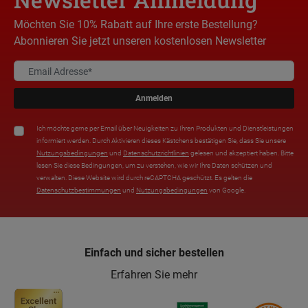
Möchten Sie 10% Rabatt auf Ihre erste Bestellung?
Abonnieren Sie jetzt unseren kostenlosen Newsletter
Anmelden
Ich möchte gerne per Email über Neuigkeiten zu Ihren Produkten und Dienstleistungen
informiert werden. Durch Aktivieren dieses Kästchens bestätigen Sie, dass Sie unsere
Nutzungsbedingungen
und
Datenschutzrichtlinien
gelesen und akzeptiert haben. Bitte
lesen Sie diese Bedingungen, um zu verstehen, wie wir Ihre Daten schützen und
verwalten. Diese Website wird durch reCAPTCHA geschützt. Es gelten die
Datenschutzbestimmungen
und
Nutzungsbedingungen
von Google.
Einfach und sicher bestellen
Erfahren Sie mehr