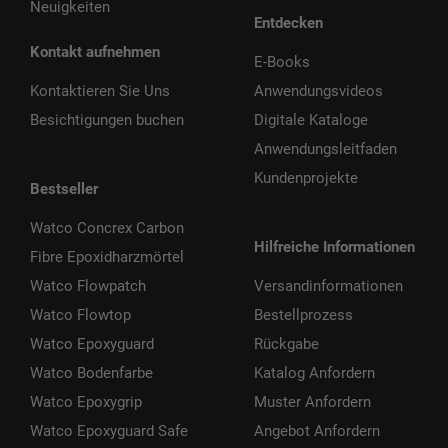
Neuigkeiten
Entdecken
Kontakt aufnehmen
E-Books
Kontaktieren Sie Uns
Anwendungsvideos
Besichtigungen buchen
Digitale Kataloge
Anwendungsleitfaden
Kundenprojekte
Bestseller
Watco Concrex Carbon
Hilfreiche Informationen
Fibre Epoxidharzmörtel
Watco Flowpatch
Versandinformationen
Watco Flowtop
Bestellprozess
Watco Epoxyguard
Rückgabe
Watco Bodenfarbe
Katalog Anfordern
Watco Epoxygrip
Muster Anfordern
Watco Epoxyguard Safe
Angebot Anfordern