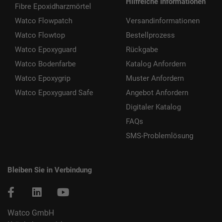
Hilfreiche Informationen
Fibre Epoxidharzmörtel
Watco Flowpatch
Versandinformationen
Watco Flowtop
Bestellprozess
Watco Epoxyguard
Rückgabe
Watco Bodenfarbe
Katalog Anfordern
Watco Epoxygrip
Muster Anfordern
Watco Epoxyguard Safe
Angebot Anfordern
Digitaler Katalog
FAQs
SMS-Problemlösung
Bleiben Sie in Verbindung
Watco GmbH