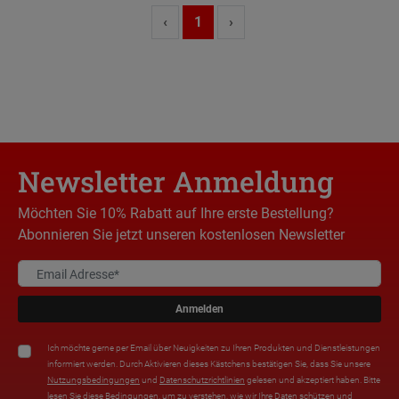
‹
1
›
Newsletter Anmeldung
Möchten Sie 10% Rabatt auf Ihre erste Bestellung?
Abonnieren Sie jetzt unseren kostenlosen Newsletter
Anmelden
Ich möchte gerne per Email über Neuigkeiten zu Ihren Produkten und Dienstleistungen
informiert werden. Durch Aktivieren dieses Kästchens bestätigen Sie, dass Sie unsere
Nutzungsbedingungen
und
Datenschutzrichtlinien
gelesen und akzeptiert haben. Bitte
lesen Sie diese Bedingungen, um zu verstehen, wie wir Ihre Daten schützen und