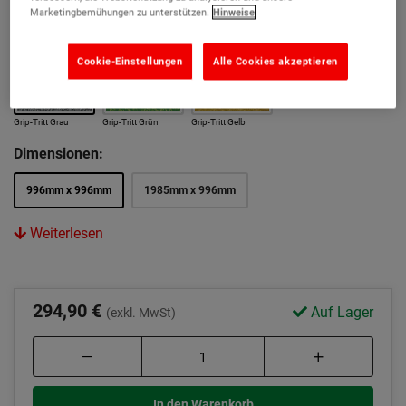
Marketingbemühungen zu unterstützen.
Hinweise
Nass-PTV 65: Geringes Rutschrisiko
Farbe:
Cookie-Einstellungen
Alle Cookies akzeptieren
Grip-Tritt Grau
Grip-Tritt Grün
Grip-Tritt Gelb
Dimensionen:
996mm x 996mm
1985mm x 996mm
Weiterlesen
294,90 €
Auf Lager
(exkl. MwSt)
In den Warenkorb