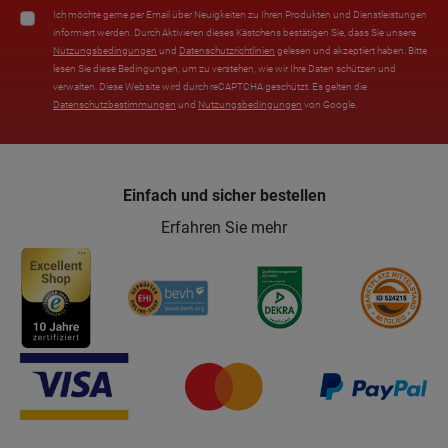
Ich möchte gerne per Email über Neuigkeiten zu Ihren Produkten und Dienstleistungen
informiert werden. Durch Aktivieren dieses Kästchens bestätigen Sie, dass Sie unsere
Nutzungsbedingungen
und
Datenschutzrichtlinien
gelesen und akzeptiert haben. Bitte
lesen Sie diese Bedingungen, um zu verstehen, wie wir Ihre Daten schützen und
verwalten. Diese Website wird durch reCAPTCHA geschützt. Es gelten die
Datenschutzbestimmungen
und
Nutzungsbedingungen
von Google.
Einfach und sicher bestellen
Erfahren Sie mehr