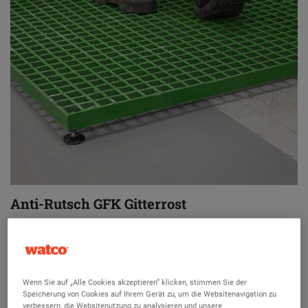
Anti-Rutsch GFK Gitterrost
Anti-Rutsch GFK Gitterrost
Korrosionsbeständig
Verstellbare Füße für unebene Flächen
Wenn Sie auf „Alle Cookies akzeptieren“ klicken, stimmen Sie der
Speicherung von Cookies auf Ihrem Gerät zu, um die Websitenavigation zu
Leicht und einfach zu bewegen für Reinigungszwecke
verbessern, die Websitenutzung zu analysieren und unsere