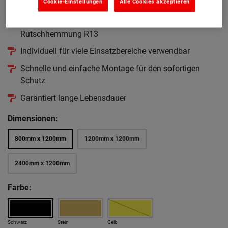
Cookie-Einstellungen
Alle Cookies akzeptieren
Bereichen
Solide GFK Platte mit körniger Oberfläche für hohe
Rutschhemmung R13
Individuell für viele Einsatzbereiche verwendbar
Schnelle und einfache Montage für den sofortigen
Schutz
Garantiert lange Lebensdauer
Dimensionen:
800mm x 1200mm
1200mm x 1200mm
2400mm x 1200mm
Farbe:
Schwarz
Stein
Gelb