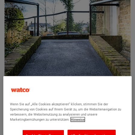
Wenn Sie auf „Alle Cookies akzeptieren“ klicken, stimmen Sie der
Speicherung von Cookies auf Ihrem Gerät zu, um die Websitenavigation zu
Anti-Rutsch GFK Platte - Standard -
verbessern, die Websitenutzung zu analysieren und unsere
Medium
Marketingbemühungen zu unterstützen.
Hinweise
Maximale Sicherheit und Rutschfestigkeit in stark frequentierten