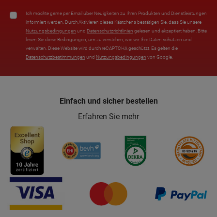
Ich möchte gerne per Email über Neuigkeiten zu Ihren Produkten und Dienstleistungen
informiert werden. Durch Aktivieren dieses Kästchens bestätigen Sie, dass Sie unsere
Nutzungsbedingungen
und
Datenschutzrichtlinien
gelesen und akzeptiert haben. Bitte
lesen Sie diese Bedingungen, um zu verstehen, wie wir Ihre Daten schützen und
verwalten. Diese Website wird durch reCAPTCHA geschützt. Es gelten die
Datenschutzbestimmungen
und
Nutzungsbedingungen
von Google.
Einfach und sicher bestellen
Erfahren Sie mehr