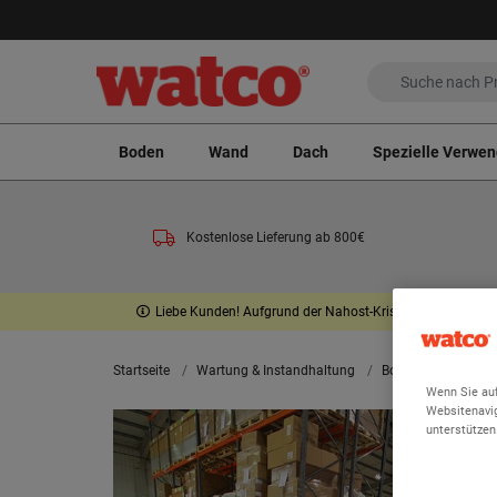
Boden
Wand
Dach
Spezielle Verwe
Kostenlose Lieferung ab 800€
Liebe Kunden! Aufgrund der Nahost-Krise wird vorübergeh
Startseite
Wartung & Instandhaltung
Bodenmatten
A
Wenn Sie auf
Websitenavig
unterstützen