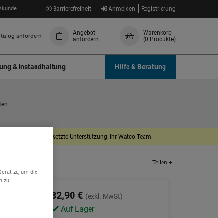
skunde
Barrierefreiheit
Anmelden
Registrierung
Angebot
Warenkorb
talog anfordern
anfordern
(0 Produkte)
ung & Instandhaltung
Hilfe & Beratung
ten
dnis und Ihre fortgesetzte Unterstützung. Ihr Watco-Team.
Teilen +
Gerät zu, um die
n zu
82,90 €
(exkl. MwSt)
Auf Lager