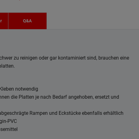
r
Q&A
chwer zu reinigen oder gar kontaminiert sind, brauchen eine
latten.
n Kleben notwendig
nnen die Platten je nach Bedarf angehoben, ersetzt und
 abgeschrägte Rampen und Eckstücke ebenfalls erhältlich
rgin-PVC
semittel