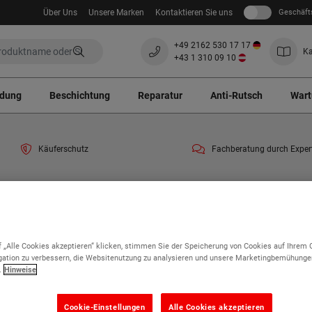
Über Uns
Unsere Marken
Kontaktieren Sie uns
Geschäft
+49 2162 530 17 17
Ka
+43 1 310 09 10
ndung
Beschichtung
Reparatur
Anti-Rutsch
Wart
Käuferschutz
Fachberatung durch Exper
end ein Zuschlag von 3% auf alle Bestellungen erhoben. Vielen Dank für Ihr Verstän
nti Ermüdungsmatten
Interlock Bodenplatten
 „Alle Cookies akzeptieren“ klicken, stimmen Sie der Speicherung von Cookies auf Ihrem 
ation zu verbessern, die Websitenutzung zu analysieren und unsere Marketingbemühunge
.
Hinweise
Interlock Bodenplatten
Cookie-Einstellungen
Alle Cookies akzeptieren