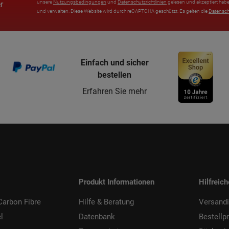
unsere
Nutzungsbedingungen
und
Datenschutzrichtlinien
gelesen und akzeptiert habe
r
und verwalten. Diese Website wird durch reCAPTCHA geschützt. Es gelten die
Datensc
Einfach und sicher
bestellen
Erfahren Sie mehr
Produkt Informationen
Hilfreic
arbon Fibre
Hilfe & Beratung
Versand
l
Datenbank
Bestellp