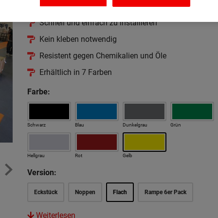
Die clevere, schnelle und einfache Lösung für Ihren B
Schnell und einfach zu installieren
Kein kleben notwendig
Resistent gegen Chemikalien und Öle
Erhältlich in 7 Farben
Farbe:
Schwarz
Blau
Dunkelgrau
Grün
Hellgrau
Rot
Gelb
Version:
Eckstück
Noppen
Flach
Rampe 6er Pack
Weiterlesen