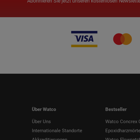
Abonnieren Sie jetzt unseren kostenlosen Newslette
Über Watco
Bestseller
Über Uns
Watco Concrex C
Internationale Standorte
Epoxidharzmörte
Akkreditierungen
Watco Flowpatc