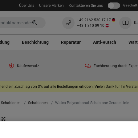
Über Uns
Unsere Marken
Kontaktieren Sie uns
Geschäft
+49 2162 530 17 17
Ka
+43 1 310 09 10
ndung
Beschichtung
Reparatur
Anti-Rutsch
Wart
Käuferschutz
Fachberatung durch Exper
end ein Zuschlag von 3% auf alle Bestellungen erhoben. Vielen Dank für Ihr Verstän
& Schablonen
Schablonen
Watco Polycarbonat-Schablone Gerade Linie
Watco Polycarbonat-
Schablone Gerade Linie