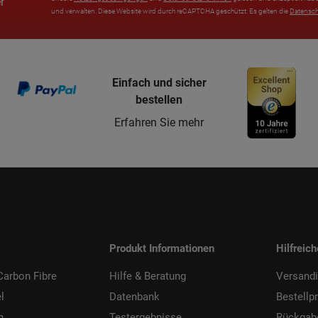
r
und verwalten. Diese Website wird durch reCAPTCHA geschützt. Es gelten die
Datensc
Einfach und sicher
bestellen
Erfahren Sie mehr
Produkt Informationen
Hilfreic
arbon Fibre
Hilfe & Beratung
Versand
l
Datenbank
Bestellp
h
Testergebnisse
Rückgab