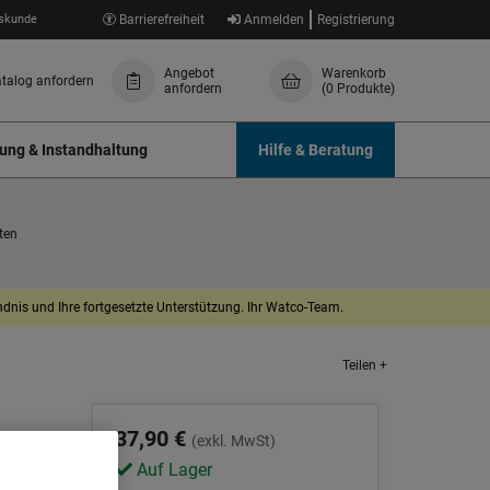
skunde
Barrierefreiheit
Anmelden
Registrierung
Angebot
Warenkorb
talog anfordern
anfordern
(0 Produkte)
ung & Instandhaltung
Hilfe & Beratung
ten
dnis und Ihre fortgesetzte Unterstützung. Ihr Watco-Team.
Teilen +
37,90 €
(exkl. MwSt)
Auf Lager