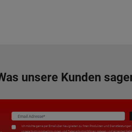
Was unsere Kunden sage
Ich möchte gerne per Email über Neuigkeiten zu Ihren Produkten und Dienstleistungen i
unsere
Nutzungsbedingungen
und
Datenschutzrichtlinien
gelesen und akzeptiert habe