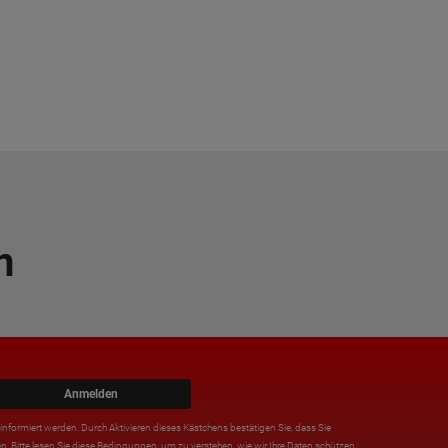
n
Anmelden
nformiert werden. Durch Aktivieren dieses Kästchens bestätigen Sie, dass Sie
n. Bitte lesen Sie diese Bedingungen, um zu verstehen, wie wir Ihre Daten schützen