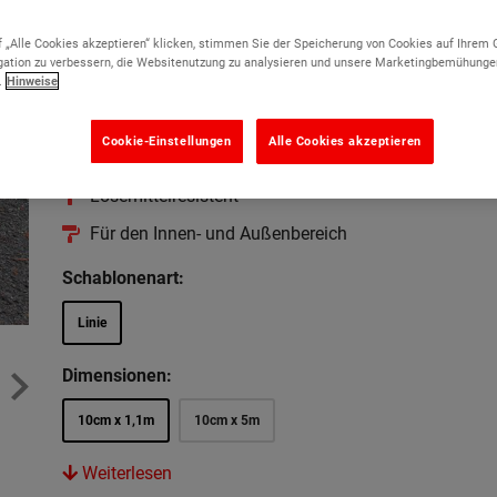
(3)
 „Alle Cookies akzeptieren“ klicken, stimmen Sie der Speicherung von Cookies auf Ihrem 
ation zu verbessern, die Websitenutzung zu analysieren und unsere Marketingbemühunge
Für spielend einfache Linienmarkierungen
.
Hinweise
Extrem Robust
Cookie-Einstellungen
Alle Cookies akzeptieren
Reißfest
Lösemittelresistent
Für den Innen- und Außenbereich
Schablonenart:
Linie
Dimensionen:
10cm x 1,1m
10cm x 5m
Weiterlesen