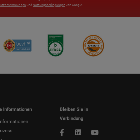
hutzbestimmungen
und
Nutzungsbedingungen
von Google.
he Informationen
Bleiben Sie in
Verbindung
informationen
rozess
e