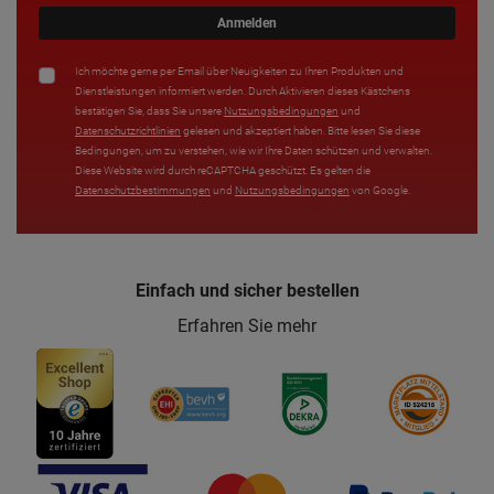
Anmelden
Ich möchte gerne per Email über Neuigkeiten zu Ihren Produkten und
Dienstleistungen informiert werden. Durch Aktivieren dieses Kästchens
bestätigen Sie, dass Sie unsere
Nutzungsbedingungen
und
Datenschutzrichtlinien
gelesen und akzeptiert haben. Bitte lesen Sie diese
Bedingungen, um zu verstehen, wie wir Ihre Daten schützen und verwalten.
Diese Website wird durch reCAPTCHA geschützt. Es gelten die
Datenschutzbestimmungen
und
Nutzungsbedingungen
von Google.
Einfach und sicher bestellen
Erfahren Sie mehr