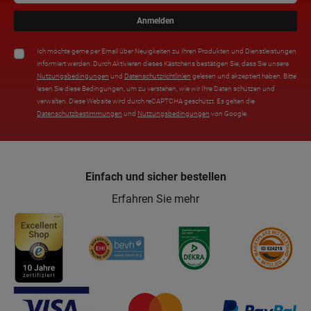
Anmelden
Ich möchte gerne per Email über Neuigkeiten zu Ihren Produkten und Dienstleistungen
informiert werden. Durch Aktivieren dieses Kästchens bestätigen Sie, dass Sie unsere
Nutzungsbedingungen
und
Datenschutzrichtlinien
gelesen und akzeptiert haben. Bitte
lesen Sie diese Bedingungen, um zu verstehen, wie wir Ihre Daten schützen und
verwalten. Diese Website wird durch reCAPTCHA geschützt. Es gelten die
Datenschutzbestimmungen
und
Nutzungsbedingungen
von Google.
Einfach und sicher bestellen
Erfahren Sie mehr