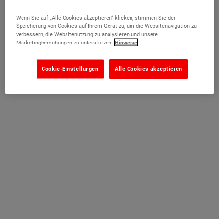
Werktags Montag - Freitag von 7:30 - 17:00
Wenn Sie auf „Alle Cookies akzeptieren“ klicken, stimmen Sie der
Uhr.
Speicherung von Cookies auf Ihrem Gerät zu, um die Websitenavigation zu
verbessern, die Websitenutzung zu analysieren und unsere
Marketingbemühungen zu unterstützen.
Hinweise
Cookie-Einstellungen
Alle Cookies akzeptieren