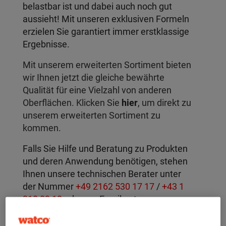
belastbar ist und dabei auch noch gut
aussieht! Mit unseren exklusiven Formeln
erzielen Sie garantiert immer erstklassige
Ergebnisse.
Mit unserem erweiterten Sortiment bieten
wir Ihnen jetzt die gleiche bewährte
Qualität für eine Vielzahl von anderen
Oberflächen. Klicken Sie
hier
, um direkt zu
unserem erweiterten Sortiment zu
kommen.
Falls Sie Hilfe und Beratung zu Produkten
und deren Anwendung benötigen, stehen
Ihnen unsere technischen Berater unter
der Nummer
+49 2162 530 17 17
/
+43 1
310 09 10
oder per Email unter
info@watco.de
/
info@watco.at
zur
Verfügung. Unsere Erreichbarkeit: