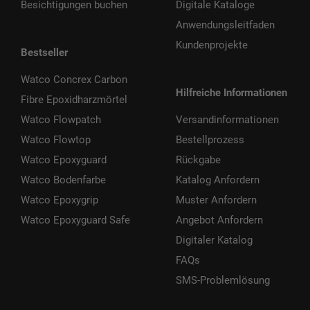
Besichtigungen buchen
Digitale Kataloge
Anwendungsleitfaden
Kundenprojekte
Bestseller
Watco Concrex Carbon
Hilfreiche Informationen
Fibre Epoxidharzmörtel
Watco Flowpatch
Versandinformationen
Watco Flowtop
Bestellprozess
Watco Epoxyguard
Rückgabe
Watco Bodenfarbe
Katalog Anfordern
Watco Epoxygrip
Muster Anfordern
Watco Epoxyguard Safe
Angebot Anfordern
Digitaler Katalog
FAQs
SMS-Problemlösung