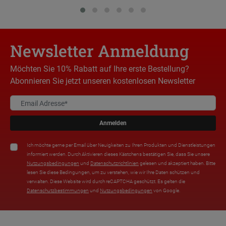
Newsletter Anmeldung
Möchten Sie 10% Rabatt auf Ihre erste Bestellung?
Abonnieren Sie jetzt unseren kostenlosen Newsletter
Anmelden
Ich möchte gerne per Email über Neuigkeiten zu Ihren Produkten und Dienstleistungen
informiert werden. Durch Aktivieren dieses Kästchens bestätigen Sie, dass Sie unsere
Nutzungsbedingungen
und
Datenschutzrichtlinien
gelesen und akzeptiert haben. Bitte
lesen Sie diese Bedingungen, um zu verstehen, wie wir Ihre Daten schützen und
verwalten. Diese Website wird durch reCAPTCHA geschützt. Es gelten die
Datenschutzbestimmungen
und
Nutzungsbedingungen
von Google.