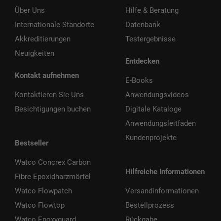
Über Uns
Hilfe & Beratung
Internationale Standorte
Datenbank
Akkreditierungen
Testergebnisse
Neuigkeiten
Entdecken
Kontakt aufnehmen
E-Books
Kontaktieren Sie Uns
Anwendungsvideos
Besichtigungen buchen
Digitale Kataloge
Anwendungsleitfaden
Kundenprojekte
Bestseller
Watco Concrex Carbon
Hilfreiche Informationen
Fibre Epoxidharzmörtel
Watco Flowpatch
Versandinformationen
Watco Flowtop
Bestellprozess
Watco Epoxyguard
Rückgabe