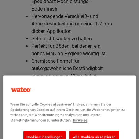
Epoxidharz-Hochleistungs-
Bodenfinish
Hervorragende Verschleiß- und
Abriebfestigkeit mit nur einer 1-2 mm
dicken Applikation
Sehr leicht sauber zu halten
Perfekt für Böden, bei denen ein
hohes Maß an Hygiene wichtig ist
Chemische Formel für
außergewöhnliche Beständigkeit
gegen aggressive Chemikalien
Aushärtungszeit:
48 Stunden bei 20°C
Wenn Sie auf „Alle Cookies akzeptieren“ klicken, stimmen Sie der
Speicherung von Cookies auf Ihrem Gerät zu, um die Websitenavigation zu
verbessern, die Websitenutzung zu analysieren und unsere
Marketingbemühungen zu unterstützen.
Hinweise
Cookie-Einstellungen
Alle Cookies akzeptieren