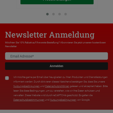
Newsletter Anmeldung
Möchten Sie 10% Rabatt auf Ihre erste Bestellung? Abonnieren Sie jetzt unseren kostenlosen
Newsletter
Anmelden
Ich möchte gerne per Email über Neuigkeiten zu Ihren Produkten und Dienstleistungen
informiert werden. Durch Aktivieren dieses Kästchens bestätigen Sie, dass Sie unsere
Nutzungsbedingungen
und
Datenschutzrichtlinien
gelesen und akzeptiert haben. Bitte
lesen Sie diese Bedingungen, um zu verstehen, wie wir Ihre Daten schützen und
verwalten. Diese Website wird durch reCAPTCHA geschützt. Es gelten die
Datenschutzbestimmungen
und
Nutzungsbedingungen
von Google.