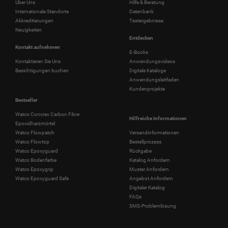
Über Uns
Hilfe & Beratung
Internationale Standorte
Datenbank
Akkreditierungen
Testergebnisse
Neuigkeiten
Entdecken
Kontakt aufnehmen
E-Books
Kontaktieren Sie Uns
Anwendungsvideos
Besichtigungen buchen
Digitale Kataloge
Anwendungsleitfaden
Kundenprojekte
Bestseller
Watco Concrex Carbon Fibre
Hilfreiche Informationen
Epoxidharzmörtel
Watco Flowpatch
Versandinformationen
Watco Flowtop
Bestellprozess
Watco Epoxyguard
Rückgabe
Watco Bodenfarbe
Katalog Anfordern
Watco Epoxygrip
Muster Anfordern
Watco Epoxyguard Safe
Angebot Anfordern
Digitaler Katalog
FAQs
SMS-Problemlösung