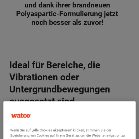
und dank ihrer brandneuen
Polyaspartic-Formulierung jetzt
noch besser als zuvor!
Ideal für Bereiche, die
Vibrationen oder
Untergrundbewegungen
ausgesetzt sind
Für Böden, mit Vibrationen oder
Untergrundbewegungen, sind unsere flexiblen
Wenn Sie auf „Alle Cookies akzeptieren“ klicken, stimmen Sie der
Beschichtungen perfekt geeignet, da sie ein
Speicherung von Cookies auf Ihrem Gerät zu, um die Websitenavigation zu