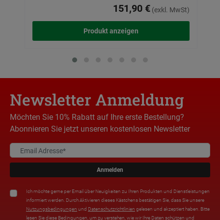
151,90 €
(exkl. MwSt)
Produkt anzeigen
Newsletter Anmeldung
Möchten Sie 10% Rabatt auf Ihre erste Bestellung?
Abonnieren Sie jetzt unseren kostenlosen Newsletter
Anmelden
Ich möchte gerne per Email über Neuigkeiten zu Ihren Produkten und Dienstleistungen
informiert werden. Durch Aktivieren dieses Kästchens bestätigen Sie, dass Sie unsere
Nutzungsbedingungen
und
Datenschutzrichtlinien
gelesen und akzeptiert haben. Bitte
lesen Sie diese Bedingungen, um zu verstehen, wie wir Ihre Daten schützen und