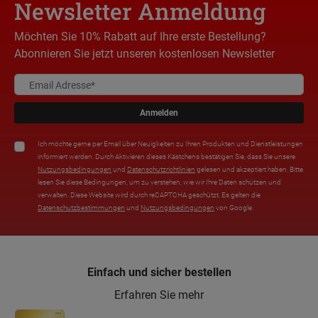
Newsletter Anmeldung
Möchten Sie 10% Rabatt auf Ihre erste Bestellung?
Abonnieren Sie jetzt unseren kostenlosen Newsletter
Anmelden
Ich möchte gerne per Email über Neuigkeiten zu Ihren Produkten und Dienstleistungen
informiert werden. Durch Aktivieren dieses Kästchens bestätigen Sie, dass Sie unsere
Nutzungsbedingungen
und
Datenschutzrichtlinien
gelesen und akzeptiert haben. Bitte
lesen Sie diese Bedingungen, um zu verstehen, wie wir Ihre Daten schützen und
verwalten. Diese Website wird durch reCAPTCHA geschützt. Es gelten die
Datenschutzbestimmungen
und
Nutzungsbedingungen
von Google.
Einfach und sicher bestellen
Erfahren Sie mehr