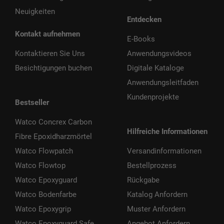
Neuigkeiten
Entdecken
Kontakt aufnehmen
E-Books
Kontaktieren Sie Uns
Anwendungsvideos
Besichtigungen buchen
Digitale Kataloge
Anwendungsleitfaden
Kundenprojekte
Bestseller
Watco Concrex Carbon
Hilfreiche Informationen
Fibre Epoxidharzmörtel
Watco Flowpatch
Versandinformationen
Watco Flowtop
Bestellprozess
Watco Epoxyguard
Rückgabe
Watco Bodenfarbe
Katalog Anfordern
Watco Epoxygrip
Muster Anfordern
Watco Epoxyguard Safe
Angebot Anfordern