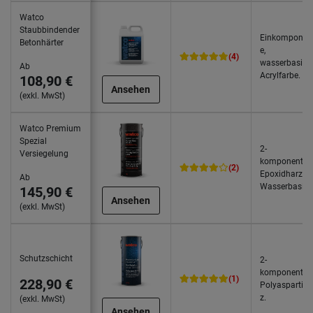
Watco
Staubbindender
Einkomponen
Betonhärter
e,
(4)
wasserbasiert
Ab
Acrylfarbe.
108,90 €
Ansehen
(exkl. MwSt)
Watco Premium
Spezial
2-
Versiegelung
komponentig
(2)
Epoxidharz a
Ab
Wasserbasis.
145,90 €
Ansehen
(exkl. MwSt)
Schutzschicht
2-
komponentig
(1)
228,90 €
Polyaspartikh
z.
(exkl. MwSt)
Ansehen