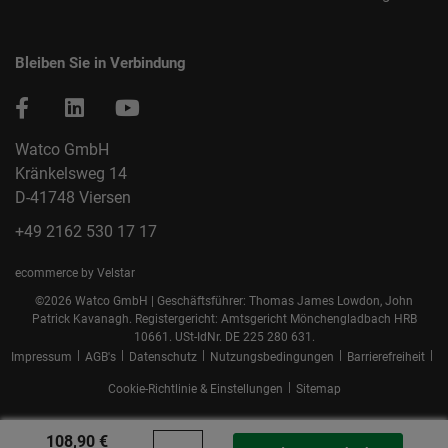
Bleiben Sie in Verbindung
Watco GmbH
Kränkelsweg 14
D-41748 Viersen
+49 2162 530 17 17
ecommerce by Velstar
©2026 Watco GmbH | Geschäftsführer: Thomas James Lowdon, John
Patrick Kavanagh. Registergericht: Amtsgericht Mönchengladbach HRB
10661. USt-IdNr. DE 225 280 631.
|
|
|
|
|
Impressum
AGB's
Datenschutz
Nutzungsbedingungen
Barrierefreiheit
|
Cookie-Richtlinie & Einstellungen
Sitemap
108,90 €