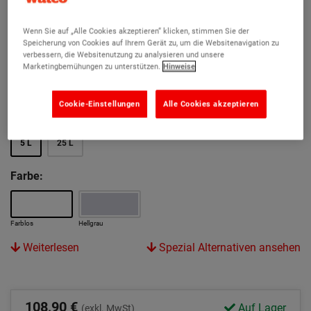
Mikroporöse Formel erlaubt der Oberfläche zu atmen
Wenn Sie auf „Alle Cookies akzeptieren“ klicken, stimmen Sie der
Reduziert Verfärbungen und ist einfach zu reinigen
Speicherung von Cookies auf Ihrem Gerät zu, um die Websitenavigation zu
verbessern, die Websitenutzung zu analysieren und unsere
Geeignet für allgemeine industrielle Nutzung
Marketingbemühungen zu unterstützen.
Hinweise
Bindet Staub und versiegelt in einem
Cookie-Einstellungen
Alle Cookies akzeptieren
Volume:
5 L
25 L
Farbe:
Farblos
Hellgrau
Weiterlesen
Spezial Alternativen ansehen
108,90 €
Auf Lager
(exkl. MwSt)