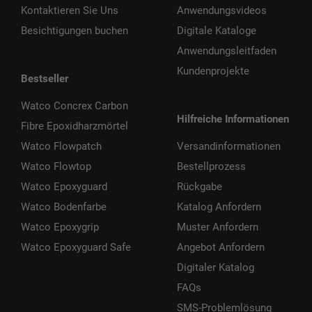
Kontaktieren Sie Uns
Anwendungsvideos
Besichtigungen buchen
Digitale Kataloge
Anwendungsleitfaden
Kundenprojekte
Bestseller
Watco Concrex Carbon
Hilfreiche Informationen
Fibre Epoxidharzmörtel
Watco Flowpatch
Versandinformationen
Watco Flowtop
Bestellprozess
Watco Epoxyguard
Rückgabe
Watco Bodenfarbe
Katalog Anfordern
Watco Epoxygrip
Muster Anfordern
Watco Epoxyguard Safe
Angebot Anfordern
Digitaler Katalog
FAQs
SMS-Problemlösung