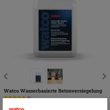
Watco Wasserbasierte Betonversiegelung
(6)
Einzigartiger Staubbinder, Härter und Versiegelung in einem