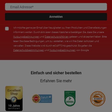
Anmelden
Ich möchte gerne per Email über Neuigkeiten zu Ihren Produkten und Dienstleistungen
informiert werden. Durch Aktivieren dieses Kästchens bestätigen Sie, dass Sie unsere
Nutzungsbedingungen
und
Datenschutzrichtlinien
gelesen und akzeptiert haben. Bitte
lesen Sie diese Bedingungen, um zu verstehen, wie wir Ihre Daten schützen und
verwalten. Diese Website wird durch reCAPTCHA geschützt. Es gelten die
Datenschutzbestimmungen
und
Nutzungsbedingungen
von Google.
Einfach und sicher bestellen
Erfahren Sie mehr