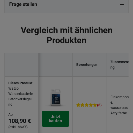
Frage stellen
Vergleich mit ähnlichen
Produkten
Zusammenset
Bewertungen
ng
Dieses Produkt:
Watco
Wasserbasierte
Einkomponen
Betonversiegelu
e,
ng
(6)
wasserbasiert
Acrylfarbe.
Ab
Jetzt
108,90 €
kaufen
(exkl. MwSt)