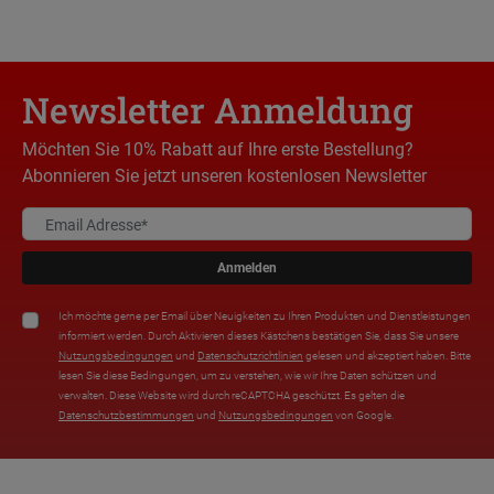
Newsletter Anmeldung
Möchten Sie 10% Rabatt auf Ihre erste Bestellung?
Abonnieren Sie jetzt unseren kostenlosen Newsletter
Anmelden
Ich möchte gerne per Email über Neuigkeiten zu Ihren Produkten und Dienstleistungen
informiert werden. Durch Aktivieren dieses Kästchens bestätigen Sie, dass Sie unsere
Nutzungsbedingungen
und
Datenschutzrichtlinien
gelesen und akzeptiert haben. Bitte
lesen Sie diese Bedingungen, um zu verstehen, wie wir Ihre Daten schützen und
verwalten. Diese Website wird durch reCAPTCHA geschützt. Es gelten die
Datenschutzbestimmungen
und
Nutzungsbedingungen
von Google.