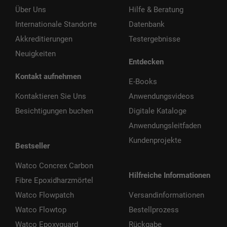
Über Uns
Hilfe & Beratung
Internationale Standorte
Datenbank
Akkreditierungen
Testergebnisse
Neuigkeiten
Entdecken
Kontakt aufnehmen
E-Books
Kontaktieren Sie Uns
Anwendungsvideos
Besichtigungen buchen
Digitale Kataloge
Anwendungsleitfaden
Kundenprojekte
Bestseller
Watco Concrex Carbon
Hilfreiche Informationen
Fibre Epoxidharzmörtel
Watco Flowpatch
Versandinformationen
Watco Flowtop
Bestellprozess
Watco Epoxyguard
Rückgabe