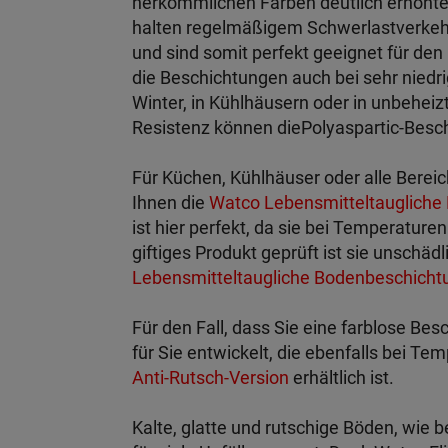
herkömmlichen Farben deutlich erhöhte 
halten regelmäßigem Schwerlastverkehr 
und sind somit perfekt geeignet für de
die Beschichtungen auch bei sehr nied
Winter, in Kühlhäusern oder in unbehei
Resistenz können die
Polyaspartic-Besc
Für Küchen, Kühlhäuser oder alle Bereic
Ihnen die
Watco Lebensmitteltaugliche
ist hier perfekt, da sie bei Temperature
giftiges Produkt geprüft ist sie unschä
Lebensmitteltaugliche Bodenbeschicht
Für den Fall, dass Sie eine farblose Be
für Sie entwickelt, die ebenfalls bei Te
Anti-Rutsch-Version
erhältlich ist.
Kalte, glatte und rutschige Böden, wie 