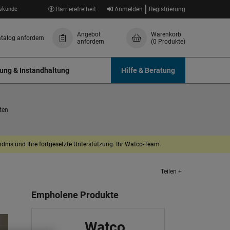
skunde
Barrierefreiheit
Anmelden
Registrierung
Angebot
Warenkorb
talog anfordern
anfordern
(0 Produkte)
ung & Instandhaltung
Hilfe & Beratung
ten
dnis und Ihre fortgesetzte Unterstützung. Ihr Watco-Team.
Teilen +
Empholene Produkte
Watco