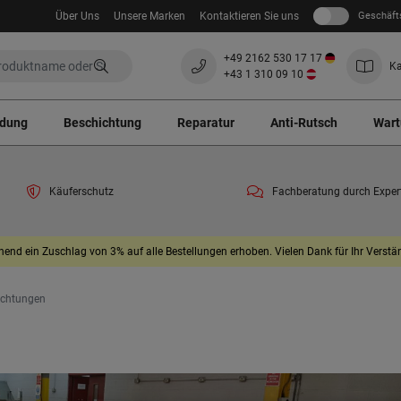
Über Uns
Unsere Marken
Kontaktieren Sie uns
Geschäft
+49 2162 530 17 17
Ka
+43 1 310 09 10
ndung
Beschichtung
Reparatur
Anti-Rutsch
Wart
Käuferschutz
Fachberatung durch Exper
end ein Zuschlag von 3% auf alle Bestellungen erhoben. Vielen Dank für Ihr Verstän
ichtungen