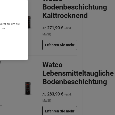
Bodenbeschichtung
Kalttrocknend
Gerät zu, um die
271,90 €
Ab
n zu
(exkl.
MwSt)
Erfahren Sie mehr
r
s
Watco
Lebensmitteltaugliche
Bodenbeschichtung
283,90 €
Ab
(exkl.
MwSt)
Erfahren Sie mehr