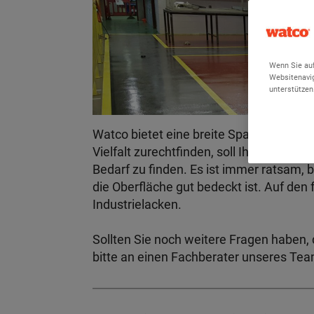
Wenn Sie auf
Websitenavig
unterstützen
Watco bietet eine breite Spanne an Bod
Vielfalt zurechtfinden, soll Ihnen diese 
Bedarf zu finden. Es ist immer ratsam, 
die Oberfläche gut bedeckt ist. Auf den
Industrielacken.
Sollten Sie noch weitere Fragen haben, 
bitte an einen Fachberater unseres Te