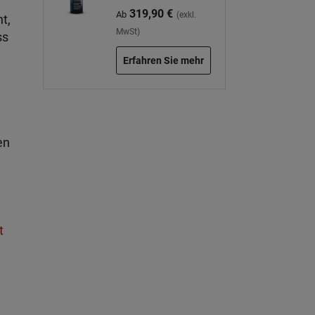
319,90 €
Ab
(exkl.
t,
MwSt)
ss
Erfahren Sie mehr
en
t