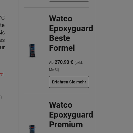
Watco
°C
te
Epoxyguard
is
Beste
es
Formel
ür
270,90 €
Ab
(exkl.
MwSt)
rd
Erfahren Sie mehr
h
Watco
Epoxyguard
Premium