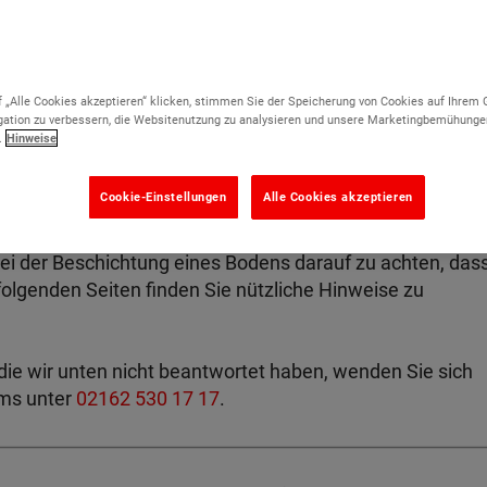
 „Alle Cookies akzeptieren“ klicken, stimmen Sie der Speicherung von Cookies auf Ihrem 
ation zu verbessern, die Websitenutzung zu analysieren und unsere Marketingbemühunge
.
Hinweise
Cookie-Einstellungen
Alle Cookies akzeptieren
en- und Wandbeschichtungen an. Damit Sie sich in diese
Seite helfen, genau die richtige Beschichtung für Ihren
bei der Beschichtung eines Bodens darauf zu achten, das
 folgenden Seiten finden Sie nützliche Hinweise zu
die wir unten nicht beantwortet haben, wenden Sie sich
ams unter
02162 530 17 17
.