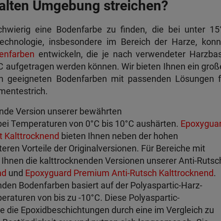
kalten Umgebung streichen?
hwierig eine Bodenfarbe zu finden, die bei unter 15
Technologie, insbesondere im Bereich der Harze, konn
enfarben
entwickeln, die je nach verwendeter Harzbas
C aufgetragen werden können. Wir bieten Ihnen ein groß
en geeigneten Bodenfarben mit passenden Lösungen f
mentestrich.
ende Version unserer bewährten
 bei Temperaturen von 0°C bis 10°C aushärten.
Epoxygua
 Kalttrocknend
bieten Ihnen neben der hohen
eren Vorteile der Originalversionen. Für Bereiche mit
Ihnen die kalttrocknenden Versionen unserer Anti-Rutsc
nd
und
Epoxyguard Premium Anti-Rutsch Kalttrocknend
.
nden Bodenfarben basiert auf der Polyaspartic-Harz-
eraturen von bis zu -10°C. Diese Polyaspartic-
e die Epoxidbeschichtungen durch eine im Vergleich zu